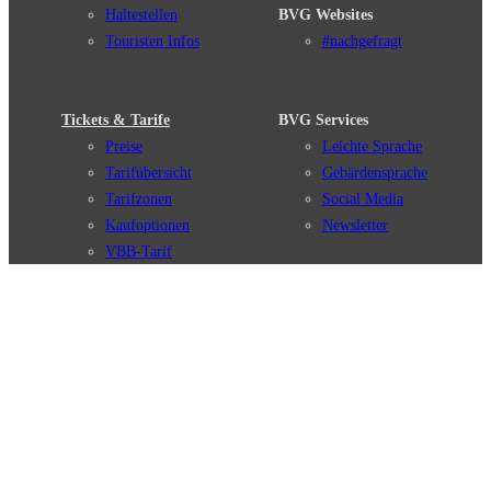
Haltestellen
BVG Websites
Touristen Infos
#nachgefragt
Tickets & Tarife
BVG Services
Preise
Leichte Sprache
Tarifübersicht
Gebärdensprache
Tarifzonen
Social Media
Kaufoptionen
Newsletter
VBB-Tarif
BVG-Guthabenkarte
Weil wir dich lieben