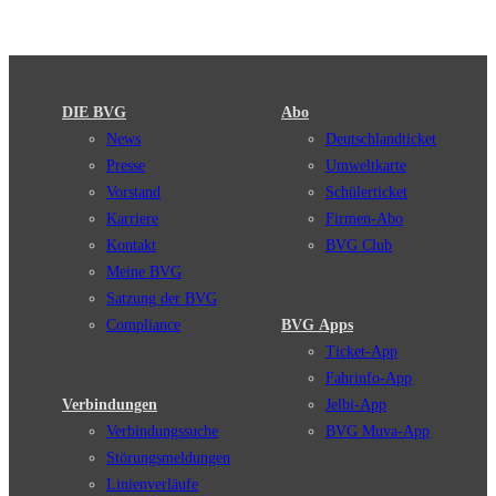
DIE BVG
Abo
News
Deutschlandticket
Presse
Umweltkarte
Vorstand
Schülerticket
Karriere
Firmen-Abo
Kontakt
BVG Club
Meine BVG
Satzung der BVG
Compliance
BVG Apps
Ticket-App
Fahrinfo-App
Verbindungen
Jelbi-App
Verbindungssuche
BVG Muva-App
Störungsmeldungen
Linienverläufe