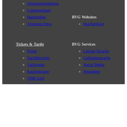
Störungsmeldungen
Linienverläufe
Haltestellen
BVG Websites
Touristen Infos
#nachgefragt
Tickets & Tarife
BVG Services
Preise
Leichte Sprache
Tarifübersicht
Gebärdensprache
Tarifzonen
Social Media
Kaufoptionen
Newsletter
VBB-Tarif
BVG-Guthabenkarte
Weil wir dich lieben