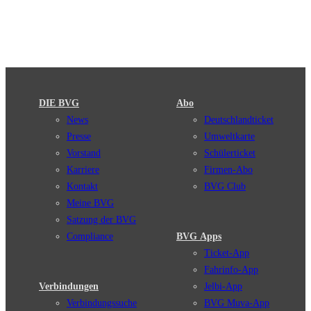
DIE BVG
Abo
News
Deutschlandticket
Presse
Umweltkarte
Vorstand
Schülerticket
Karriere
Firmen-Abo
Kontakt
BVG Club
Meine BVG
Satzung der BVG
Compliance
BVG Apps
Ticket-App
Fahrinfo-App
Verbindungen
Jelbi-App
Verbindungssuche
BVG Muva-App