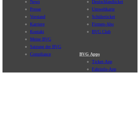
News
Deutschlandticket
Presse
Umweltkarte
Vorstand
Schülerticket
Karriere
Firmen-Abo
Kontakt
BVG Club
Meine BVG
Satzung der BVG
Compliance
BVG Apps
Ticket-App
Fahrinfo-App
Verbindungen
Jelbi-App
Verbindungssuche
BVG Muva-App
Störungsmeldungen
Linienverläufe
Haltestellen
BVG Websites
Touristen Infos
#nachgefragt
Tickets & Tarife
BVG Services