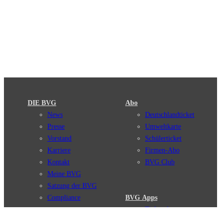
DIE BVG
Abo
News
Deutschlandticket
Presse
Umweltkarte
Vorstand
Schülerticket
Karriere
Firmen-Abo
Kontakt
BVG Club
Meine BVG
Satzung der BVG
Compliance
BVG Apps
Ticket-App