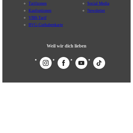
Tarifzonen
Social Media
Kaufoptionen
Newsletter
VBB-Tarif
BVG-Guthabenkarte
Weil wir dich lieben
English
© 2026 Berliner Verkehrsbetriebe
Impressum
Datenschutz
AGB
Nutzungsordnung
Fahrgastrechte
Kundengarantie
Erklärung Barrierefreiheit
Cookie-Einstellungen