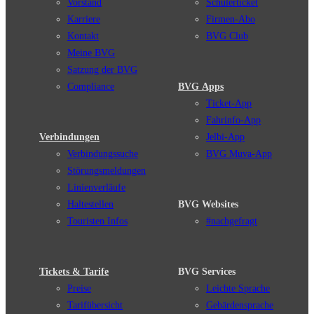
Vorstand
Schülerticket
Karriere
Firmen-Abo
Kontakt
BVG Club
Meine BVG
Satzung der BVG
Compliance
BVG Apps
Ticket-App
Fahrinfo-App
Verbindungen
Jelbi-App
Verbindungssuche
BVG Muva-App
Störungsmeldungen
Linienverläufe
Haltestellen
BVG Websites
Touristen Infos
#nachgefragt
Tickets & Tarife
BVG Services
Preise
Leichte Sprache
Tarifübersicht
Gebärdensprache