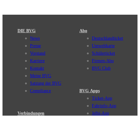
DIE BVG
Abo
News
Deutschlandticket
Presse
Umweltkarte
Vorstand
Schülerticket
Karriere
Firmen-Abo
Kontakt
BVG Club
Meine BVG
Satzung der BVG
Compliance
BVG Apps
Ticket-App
Fahrinfo-App
Verbindungen
Jelbi-App
Verbindungssuche
BVG Muva-App
Störungsmeldungen
Linienverläufe