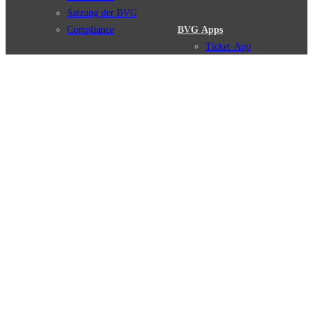
Satzung der BVG
Compliance
BVG Apps
Ticket-App
Fahrinfo-App
Verbindungen
Jelbi-App
Verbindungssuche
BVG Muva-App
Störungsmeldungen
Linienverläufe
Haltestellen
BVG Websites
Touristen Infos
#nachgefragt
Tickets & Tarife
BVG Services
Preise
Leichte Sprache
Tarifübersicht
Gebärdensprache
Tarifzonen
Social Media
Kaufoptionen
Newsletter
VBB-Tarif