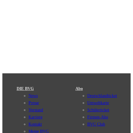
DIE BVG
Abo
News
Deutschlandticket
Presse
Umweltkarte
Vorstand
Schülerticket
Karriere
Firmen-Abo
Kontakt
BVG Club
Meine BVG