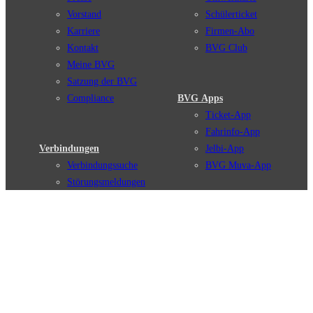
Vorstand
Schülerticket
Karriere
Firmen-Abo
Kontakt
BVG Club
Meine BVG
Satzung der BVG
Compliance
BVG Apps
Ticket-App
Fahrinfo-App
Verbindungen
Jelbi-App
Verbindungssuche
BVG Muva-App
Störungsmeldungen
Linienverläufe
Haltestellen
BVG Websites
Touristen Infos
#nachgefragt
Tickets & Tarife
BVG Services
Preise
Leichte Sprache