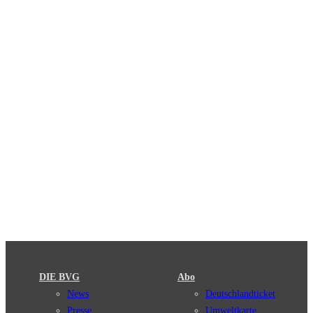
DIE BVG
Abo
News
Deutschlandticket
Presse
Umweltkarte