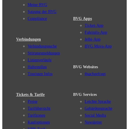
Meine BVG
Satzung der BVG
Compliance
BVG Apps
Ticket-App
Fahrinfo-App
Verbindungen
Jelbi-App
Verbindungssuche
BVG Muva-App
Störungsmeldungen
Linienverläufe
Haltestellen
BVG Websites
Touristen Infos
#nachgefragt
Tickets & Tarife
BVG Services
Preise
Leichte Sprache
Tarifübersicht
Gebärdensprache
Tarifzonen
Social Media
Kaufoptionen
Newsletter