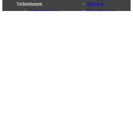
Verbindungen
Jelbi-App
Verbindungssuche
BVG Muva-App
Störungsmeldungen
Linienverläufe
Haltestellen
BVG Websites
Touristen Infos
#nachgefragt
Tickets & Tarife
BVG Services
Preise
Leichte Sprache
Tarifübersicht
Gebärdensprache
Tarifzonen
Social Media
Kaufoptionen
Newsletter
VBB-Tarif
BVG-Guthabenkarte
Weil wir dich lieben