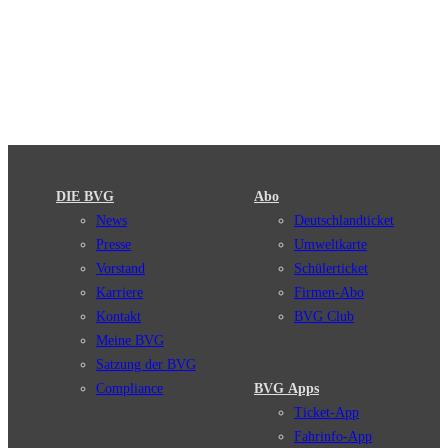
DIE BVG
Abo
News
Deutschlandticket
Presse
Umweltkarte
Vorstand
Schülerticket
Karriere
Firmen-Abo
Kontakt
BVG Club
Meine BVG
Satzung der BVG
Compliance
BVG Apps
Ticket-App
Fahrinfo-App