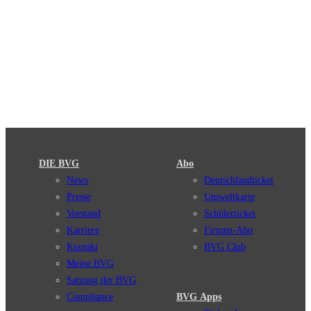
DIE BVG
Abo
News
Deutschlandticket
Presse
Umweltkarte
Vorstand
Schülerticket
Karriere
Firmen-Abo
Kontakt
BVG Club
Meine BVG
Satzung der BVG
Compliance
BVG Apps