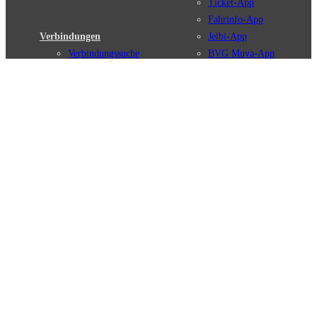
Ticket-App
Fahrinfo-App
Verbindungen
Jelbi-App
Verbindungssuche
BVG Muva-App
Störungsmeldungen
Linienverläufe
Haltestellen
BVG Websites
Touristen Infos
#nachgefragt
Tickets & Tarife
BVG Services
Preise
Leichte Sprache
Tarifübersicht
Gebärdensprache
Tarifzonen
Social Media
Kaufoptionen
Newsletter
VBB-Tarif
BVG-Guthabenkarte