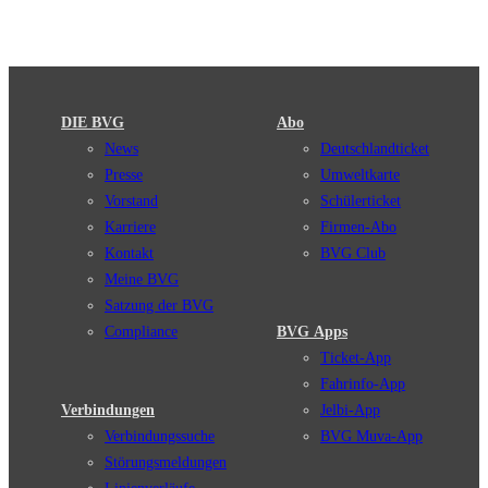
DIE BVG
Abo
News
Deutschlandticket
Presse
Umweltkarte
Vorstand
Schülerticket
Karriere
Firmen-Abo
Kontakt
BVG Club
Meine BVG
Satzung der BVG
Compliance
BVG Apps
Ticket-App
Fahrinfo-App
Verbindungen
Jelbi-App
Verbindungssuche
BVG Muva-App
Störungsmeldungen