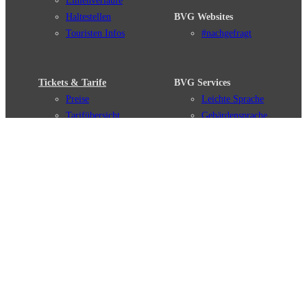
Linienverläufe
Haltestellen
BVG Websites
Touristen Infos
#nachgefragt
Tickets & Tarife
BVG Services
Preise
Leichte Sprache
Tarifübersicht
Gebärdensprache
Tarifzonen
Social Media
Kaufoptionen
Newsletter
VBB-Tarif
BVG-Guthabenkarte
Weil wir dich lieben