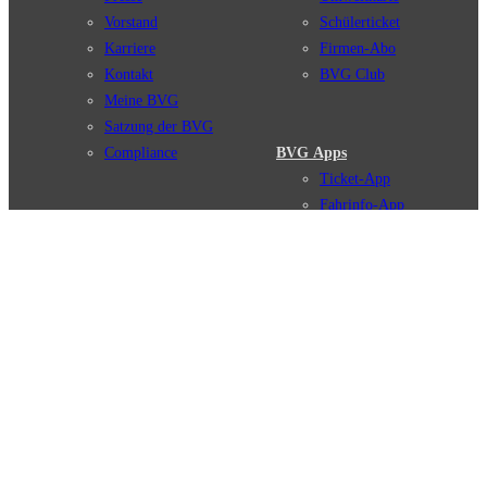
Vorstand
Schülerticket
Karriere
Firmen-Abo
Kontakt
BVG Club
Meine BVG
Satzung der BVG
Compliance
BVG Apps
Ticket-App
Fahrinfo-App
Verbindungen
Jelbi-App
Verbindungssuche
BVG Muva-App
Störungsmeldungen
Linienverläufe
Haltestellen
BVG Websites
Touristen Infos
#nachgefragt
Tickets & Tarife
BVG Services
Preise
Leichte Sprache