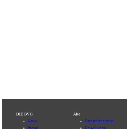
DIE BVG
Abo
News
Deutschlandticket
Presse
Umweltkarte