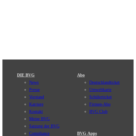
DIE BVG
Abo
News
Deutschlandticket
Presse
Umweltkarte
Vorstand
Schülerticket
Karriere
Firmen-Abo
Kontakt
BVG Club
Meine BVG
Satzung der BVG
Compliance
BVG Apps