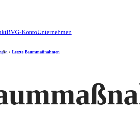
akt
BVG-Konto
Unternehmen
ungen
Letzte Baummaßnahmen
Baummaßn