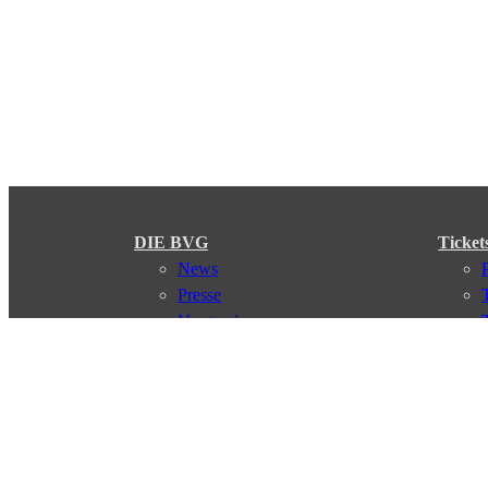
DIE BVG
Ticket
News
Presse
Vorstand
Karriere
Kontakt
Meine BVG
Satzung der BVG
Compliance
Abo