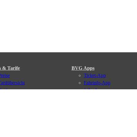
s & Tarife
BVG Apps
Preise
Ticket-App
Tarifübersicht
Fahrinfo-App
Tarifzonen
Jelbi-App
Kaufoptionen
BVG Muva-App
VBB-Tarif
BVG-Guthabenkarte
BVG Websites
#nachgefragt