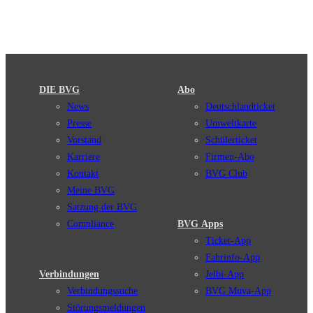
DIE BVG
Abo
News
Deutschlandticket
Presse
Umweltkarte
Vorstand
Schülerticket
Karriere
Firmen-Abo
Kontakt
BVG Club
Meine BVG
Satzung der BVG
Compliance
BVG Apps
Ticket-App
Fahrinfo-App
Verbindungen
Jelbi-App
Verbindungssuche
BVG Muva-App
Störungsmeldungen