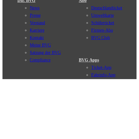
DIE BVG
Abo
News
Deutschlandticket
Presse
Umweltkarte
Vorstand
Schülerticket
Karriere
Firmen-Abo
Kontakt
BVG Club
Meine BVG
Satzung der BVG
Compliance
BVG Apps
Ticket-App
Fahrinfo-App
Verbindungen
Jelbi-App
Verbindungssuche
BVG Muva-App
Störungsmeldungen
Linienverläufe
Haltestellen
BVG Websites
Touristen Infos
#nachgefragt