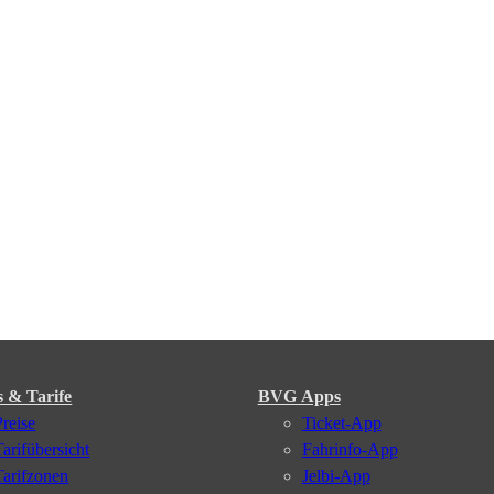
s & Tarife
BVG Apps
Preise
Ticket-App
Tarifübersicht
Fahrinfo-App
Tarifzonen
Jelbi-App