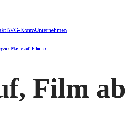
akt
BVG-Konto
Unternehmen
ungen
Maske auf, Film ab
f, Film ab