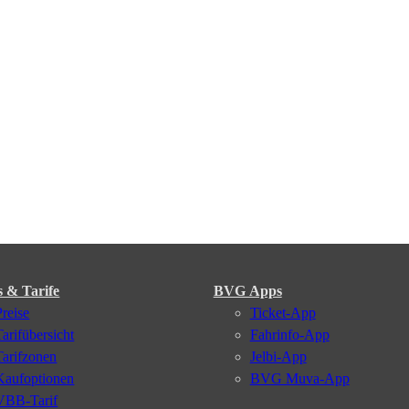
s & Tarife
BVG Apps
Preise
Ticket-App
Tarifübersicht
Fahrinfo-App
Tarifzonen
Jelbi-App
Kaufoptionen
BVG Muva-App
VBB-Tarif