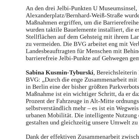
An den drei Jelbi-Punkten U Museumsinsel,
Alexanderplatz/Bernhard-Weiß-Straße wurden 
Maßnahmen ergriffen, um die Barrierefreihei
wurden taktile Bauelemente installiert, die 
Stellflächen auf dem Gehsteig mit ihrem L
zu vermeiden. Die BVG arbeitet eng mit Ver
Landesbeauftragten für Menschen mit Behi
barrierefreie Jelbi-Punkte auf Gehwegen ge
Sabina Kusmin-Tyburski
, Bereichsleiterin
BVG: „Durch die enge Zusammenarbeit mit d
in Berlin eine der bisher größten Parkverbot
Maßnahme ist ein wichtiger Schritt, da er da
Prozent der Fahrzeuge in Alt-Mitte ordnungs
selbstverständlich mehr – es ist ein Wegweis
urbanen Mobilität. Die intelligente Nutzung 
gestalten und gleichzeitig unsere Umwelt zu
Dank der effektiven Zusammenarbeit zwische