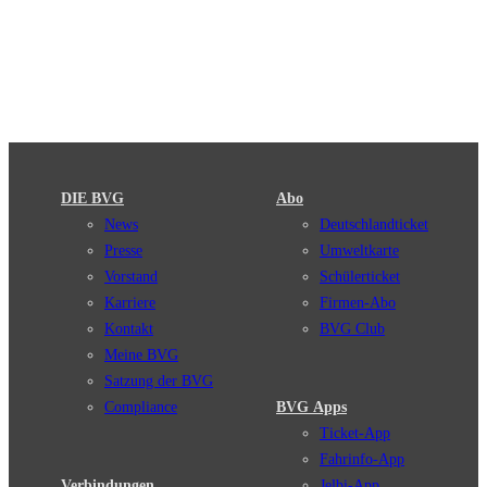
DIE BVG
Abo
News
Deutschlandticket
Presse
Umweltkarte
Vorstand
Schülerticket
Karriere
Firmen-Abo
Kontakt
BVG Club
Meine BVG
Satzung der BVG
Compliance
BVG Apps
Ticket-App
Fahrinfo-App
Verbindungen
Jelbi-App