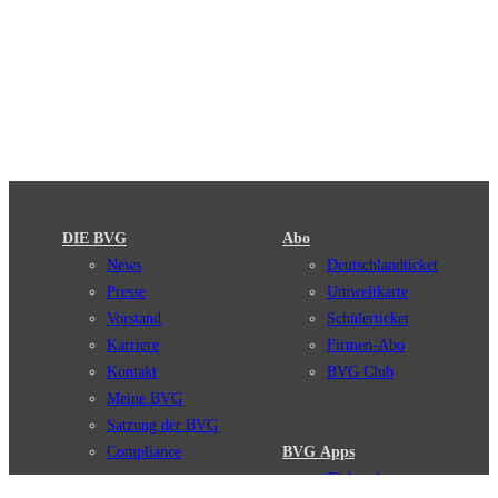
DIE BVG
Abo
News
Deutschlandticket
Presse
Umweltkarte
Vorstand
Schülerticket
Karriere
Firmen-Abo
Kontakt
BVG Club
Meine BVG
Satzung der BVG
Compliance
BVG Apps
Ticket-App