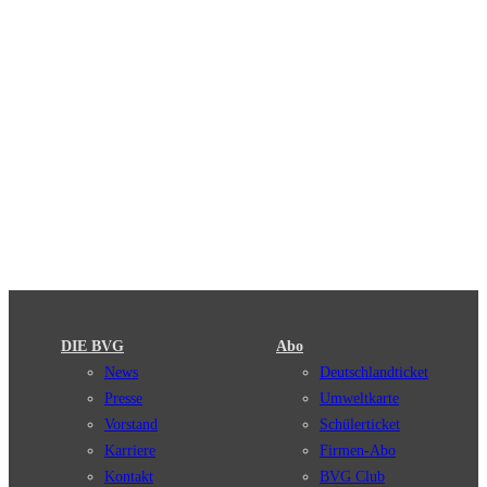
DIE BVG
Abo
News
Deutschlandticket
Presse
Umweltkarte
Vorstand
Schülerticket
Karriere
Firmen-Abo
Kontakt
BVG Club