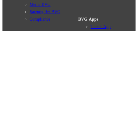
Meine BVG
Satzung der BVG
Compliance
BVG Apps
Ticket-App
Fahrinfo-App
Verbindungen
Jelbi-App
Verbindungssuche
BVG Muva-App
Störungsmeldungen
Linienverläufe
Haltestellen
BVG Websites
Touristen Infos
#nachgefragt
Tickets & Tarife
BVG Services
Preise
Leichte Sprache
Tarifübersicht
Gebärdensprache
Tarifzonen
Social Media
Kaufoptionen
Newsletter
VBB-Tarif