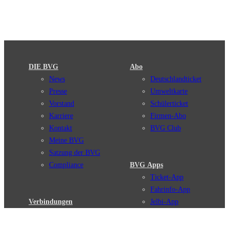
DIE BVG
Abo
News
Deutschlandticket
Presse
Umweltkarte
Vorstand
Schülerticket
Karriere
Firmen-Abo
Kontakt
BVG Club
Meine BVG
Satzung der BVG
Compliance
BVG Apps
Ticket-App
Fahrinfo-App
Verbindungen
Jelbi-App
Verbindungssuche
BVG Muva-App
Störungsmeldungen