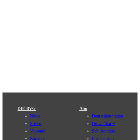
DIE BVG
Abo
News
Deutschlandticket
Presse
Umweltkarte
Vorstand
Schülerticket
Karriere
Firmen-Abo