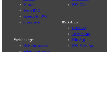
Kontakt
BVG Club
Meine BVG
Satzung der BVG
Compliance
BVG Apps
Ticket-App
Fahrinfo-App
Verbindungen
Jelbi-App
Verbindungssuche
BVG Muva-App
Störungsmeldungen
Linienverläufe
Haltestellen
BVG Websites
Touristen Infos
#nachgefragt
Tickets & Tarife
BVG Services
Preise
Leichte Sprache
Tarifübersicht
Gebärdensprache
Tarifzonen
Social Media