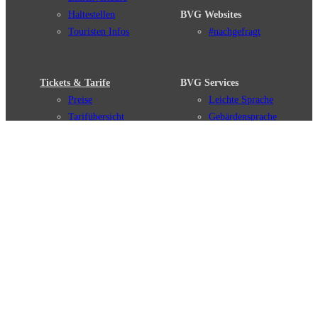
Haltestellen
BVG Websites
Touristen Infos
#nachgefragt
Tickets & Tarife
BVG Services
Preise
Leichte Sprache
Tarifübersicht
Gebärdensprache
Tarifzonen
Social Media
Kaufoptionen
Newsletter
VBB-Tarif
BVG-Guthabenkarte
Weil wir dich lieben