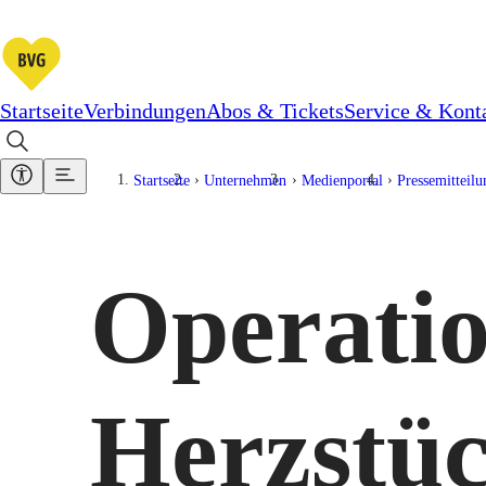
Startseite
Verbindungen
Abos & Tickets
Service & Kont
Startseite
Unternehmen
Medienportal
Pressemitteil
Operatio
Herzstü