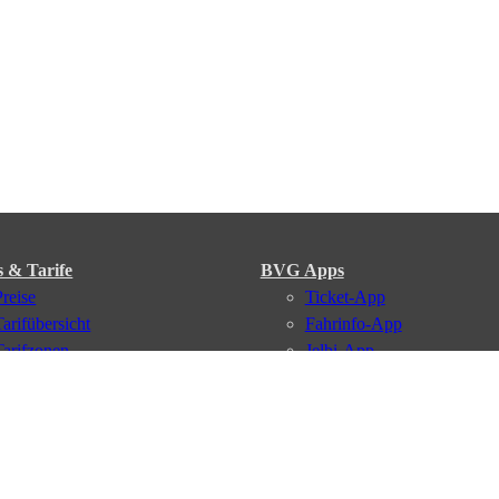
s & Tarife
BVG Apps
Preise
Ticket-App
Tarifübersicht
Fahrinfo-App
Tarifzonen
Jelbi-App
Kaufoptionen
BVG Muva-App
VBB-Tarif
BVG-Guthabenkarte
BVG Websites
#nachgefragt