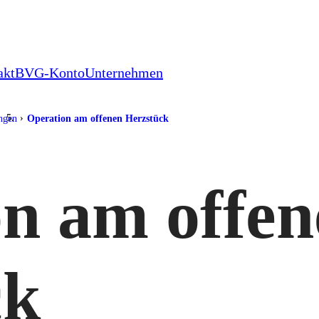
akt
BVG-Konto
Unternehmen
ungen
Operation am offenen Herzstück
n am offen
ck