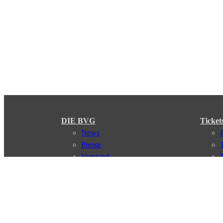
DIE BVG
Ticket
News
Presse
Vorstand
Karriere
Kontakt
Meine BVG
Satzung der BVG
Compliance