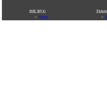
DIE BVG
Ticket
News
Presse
Vorstand
Karriere
Kontakt
Meine BVG
Satzung der BVG
Compliance
Abo
Verbindungen
Verbindungssuche
Störungsmeldungen
Linienverläufe
Haltestellen
Touristen Infos