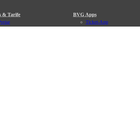
s & Tarife
BVG Apps
Preise
Ticket-App
Tarifübersicht
Fahrinfo-App
Tarifzonen
Jelbi-App
Kaufoptionen
BVG Muva-App
VBB-Tarif
BVG-Guthabenkarte
BVG Websites
#nachgefragt
Deutschlandticket
Umweltkarte
BVG Services
Schülerticket
Leichte Sprache
Firmen-Abo
Gebärdensprache
BVG Club
Social Media
Newsletter