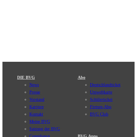
DIE BVG
Abo
News
Deutschlandticket
Presse
Umweltkarte
Vorstand
Schülerticket
Karriere
Firmen-Abo
Kontakt
BVG Club
Meine BVG
Satzung der BVG
Compliance
BVG Apps