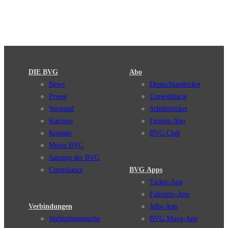
DIE BVG
Abo
News
Deutschlandticket
Presse
Umweltkarte
Vorstand
Schülerticket
Karriere
Firmen-Abo
Kontakt
BVG Club
Meine BVG
Satzung der BVG
Compliance
BVG Apps
Ticket-App
Fahrinfo-App
Verbindungen
Jelbi-App
Verbindungssuche
BVG Muva-App