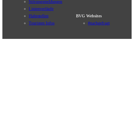
Störungsmeldungen
Linienverläufe
Haltestellen
BVG Websites
Touristen Infos
#nachgefragt
Tickets & Tarife
BVG Services
Preise
Leichte Sprache
Tarifübersicht
Gebärdensprache
Tarifzonen
Social Media
Kaufoptionen
Newsletter
VBB-Tarif
BVG-Guthabenkarte
Weil wir dich lieben