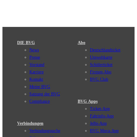
DIE BVG
Abo
News
Deutschlandticket
Presse
Umweltkarte
Vorstand
Schülerticket
Karriere
Firmen-Abo
Kontakt
BVG Club
Meine BVG
Satzung der BVG
Compliance
BVG Apps
Ticket-App
Fahrinfo-App
Verbindungen
Jelbi-App
Verbindungssuche
BVG Muva-App