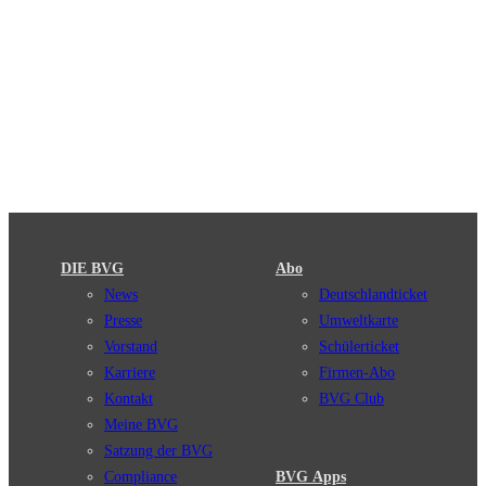
DIE BVG
Abo
News
Deutschlandticket
Presse
Umweltkarte
Vorstand
Schülerticket
Karriere
Firmen-Abo
Kontakt
BVG Club
Meine BVG
Satzung der BVG
Compliance
BVG Apps