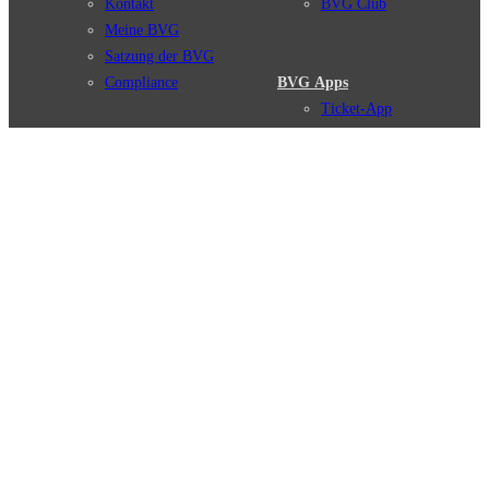
Kontakt
BVG Club
Meine BVG
Satzung der BVG
Compliance
BVG Apps
Ticket-App
Fahrinfo-App
Verbindungen
Jelbi-App
Verbindungssuche
BVG Muva-App
Störungsmeldungen
Linienverläufe
Haltestellen
BVG Websites
Touristen Infos
#nachgefragt
Tickets & Tarife
BVG Services
Preise
Leichte Sprache
Tarifübersicht
Gebärdensprache
Tarifzonen
Social Media
Kaufoptionen
Newsletter