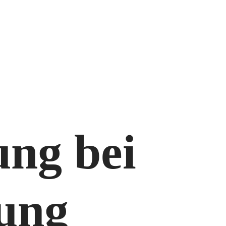
ung bei
fung