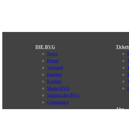
DIE BVG
Ticket
News
Presse
Vorstand
Karriere
Kontakt
Meine BVG
Satzung der BVG
Compliance
Abo
Verbindungen