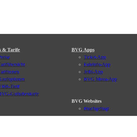
s & Tarife
BVG Apps
Preise
Ticket-App
Tarifübersicht
Fahrinfo-App
Tarifzonen
Jelbi-App
Kaufoptionen
BVG Muva-App
VBB-Tarif
BVG-Guthabenkarte
BVG Websites
#nachgefragt
Deutschlandticket
Umweltkarte
BVG Services