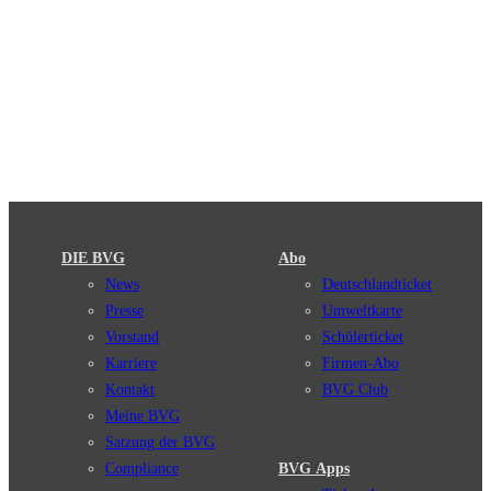
DIE BVG
Abo
News
Deutschlandticket
Presse
Umweltkarte
Vorstand
Schülerticket
Karriere
Firmen-Abo
Kontakt
BVG Club
Meine BVG
Satzung der BVG
Compliance
BVG Apps