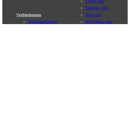
Ticket-App
Fahrinfo-App
Verbindungen
Jelbi-App
Verbindungssuche
BVG Muva-App
Störungsmeldungen
Linienverläufe
Haltestellen
BVG Websites
Touristen Infos
#nachgefragt
Tickets & Tarife
BVG Services
Preise
Leichte Sprache
Tarifübersicht
Gebärdensprache
Tarifzonen
Social Media
Kaufoptionen
Newsletter
VBB-Tarif
BVG-Guthabenkarte