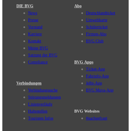
DIE BVG
Abo
News
Deutschlandticket
Presse
Umweltkarte
Vorstand
Schülerticket
Karriere
Firmen-Abo
Kontakt
BVG Club
Meine BVG
Satzung der BVG
Compliance
BVG Apps
Ticket-App
Fahrinfo-App
Verbindungen
Jelbi-App
Verbindungssuche
BVG Muva-App
Störungsmeldungen
Linienverläufe
Haltestellen
BVG Websites
Touristen Infos
#nachgefragt