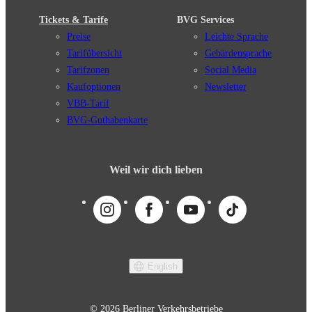
Tickets & Tarife
BVG Services
Preise
Leichte Sprache
Tarifübersicht
Gebärdensprache
Tarifzonen
Social Media
Kaufoptionen
Newsletter
VBB-Tarif
BVG-Guthabenkarte
Weil wir dich lieben
English
© 2026 Berliner Verkehrsbetriebe