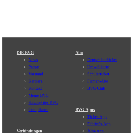
DIE BVG
Abo
News
Deutschlandticket
Presse
Umweltkarte
Vorstand
Schülerticket
Karriere
Firmen-Abo
Kontakt
BVG Club
Meine BVG
Satzung der BVG
Compliance
BVG Apps
Ticket-App
Fahrinfo-App
Verbindungen
Jelbi-App