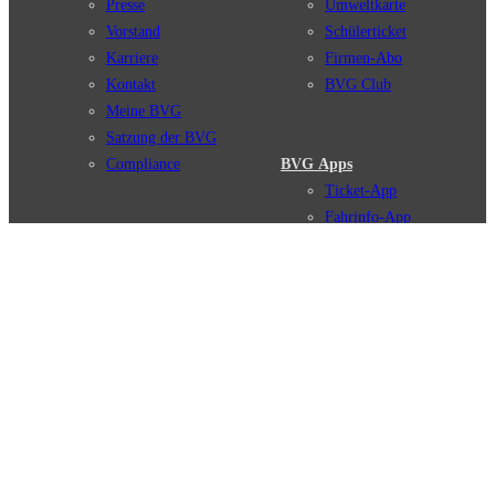
Presse
Umweltkarte
Vorstand
Schülerticket
Karriere
Firmen-Abo
Kontakt
BVG Club
Meine BVG
Satzung der BVG
Compliance
BVG Apps
Ticket-App
Fahrinfo-App
Verbindungen
Jelbi-App
Verbindungssuche
BVG Muva-App
Störungsmeldungen
Linienverläufe
Haltestellen
BVG Websites
Touristen Infos
#nachgefragt
Tickets & Tarife
BVG Services
Preise
Leichte Sprache