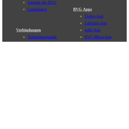
Satzung der BVG
Compliance
BVG Apps
Ticket-App
Fahrinfo-App
Verbindungen
Jelbi-App
Verbindungssuche
BVG Muva-App
Störungsmeldungen
Linienverläufe
Haltestellen
BVG Websites
Touristen Infos
#nachgefragt
Tickets & Tarife
BVG Services
Preise
Leichte Sprache
Tarifübersicht
Gebärdensprache
Tarifzonen
Social Media
Kaufoptionen
Newsletter
VBB-Tarif
BVG-Guthabenkarte