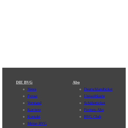
DIE BVG
Abo
News
Deutschlandticket
Presse
Umweltkarte
Vorstand
Schülerticket
Karriere
Firmen-Abo
Kontakt
BVG Club
Meine BVG