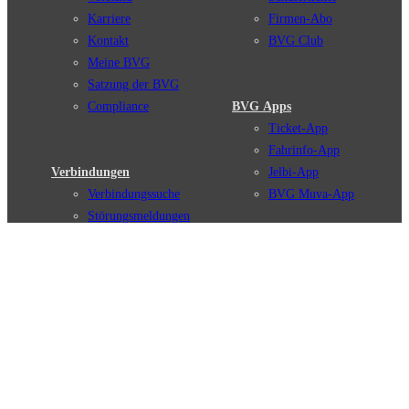
Karriere
Firmen-Abo
Kontakt
BVG Club
Meine BVG
Satzung der BVG
Compliance
BVG Apps
Ticket-App
Fahrinfo-App
Verbindungen
Jelbi-App
Verbindungssuche
BVG Muva-App
Störungsmeldungen
Linienverläufe
Haltestellen
BVG Websites
Touristen Infos
#nachgefragt
Tickets & Tarife
BVG Services
Preise
Leichte Sprache
Tarifübersicht
Gebärdensprache