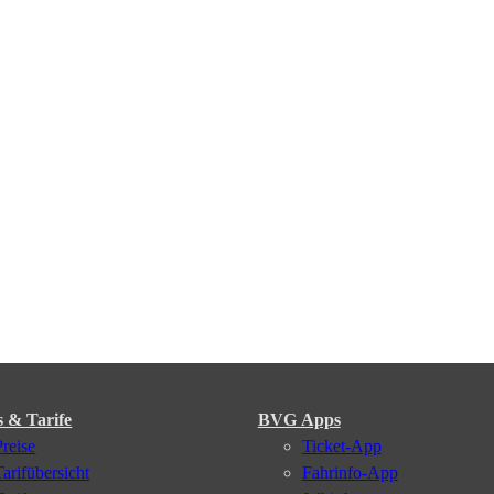
s & Tarife
BVG Apps
Preise
Ticket-App
Tarifübersicht
Fahrinfo-App