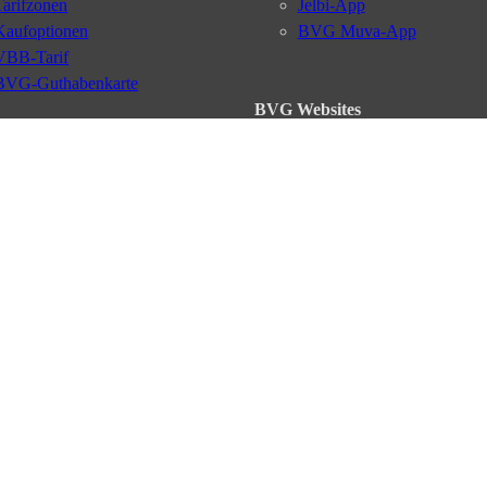
Tarifzonen
Jelbi-App
Kaufoptionen
BVG Muva-App
VBB-Tarif
BVG-Guthabenkarte
BVG Websites
#nachgefragt
Deutschlandticket
Umweltkarte
BVG Services
Schülerticket
Leichte Sprache
Firmen-Abo
Gebärdensprache
BVG Club
Social Media
Newsletter
Datenschutz
AGB
Nutzungsordnung
Fahrgastrechte
Kundengaran