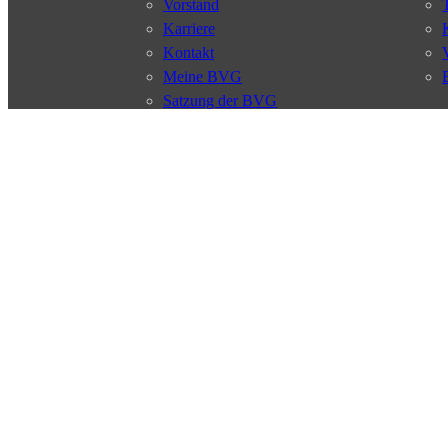
Vorstand
Karriere
Kontakt
Meine BVG
Satzung der BVG
Compliance
Abo
Verbindungen
Verbindungssuche
Störungsmeldungen
Linienverläufe
Haltestellen
Touristen Infos
© 2026 Berliner Verkehrsbetriebe
Impressum