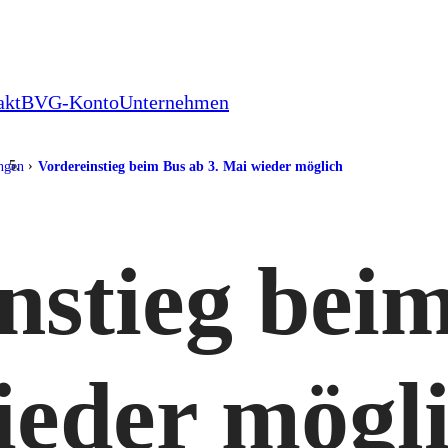
akt
BVG-Konto
Unternehmen
ungen
Vordereinstieg beim Bus ab 3. Mai wieder möglich
nstieg bei
ieder mögl