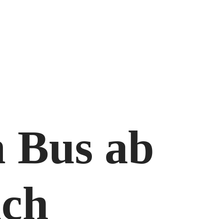
m Bus ab
ich