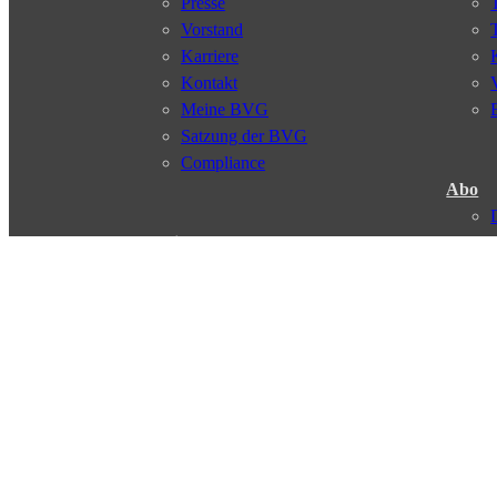
Presse
Vorstand
Karriere
Kontakt
Meine BVG
Satzung der BVG
Compliance
Abo
Verbindungen
Verbindungssuche
Störungsmeldungen
Linienverläufe
Haltestellen
Touristen Infos
© 2026 Berliner Verkehrsbetriebe
Impressum