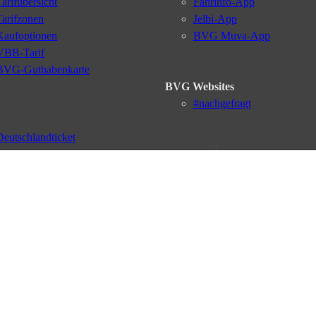
Tarifübersicht
Fahrinfo-App
Tarifzonen
Jelbi-App
Kaufoptionen
BVG Muva-App
VBB-Tarif
BVG-Guthabenkarte
BVG Websites
#nachgefragt
Deutschlandticket
Umweltkarte
BVG Services
Schülerticket
Leichte Sprache
Firmen-Abo
Gebärdensprache
BVG Club
Social Media
Newsletter
Datenschutz
AGB
Nutzungsordnung
Fahrgastrechte
Kundengaran