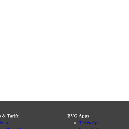
s & Tarife
BVG Apps
Preise
Ticket-App