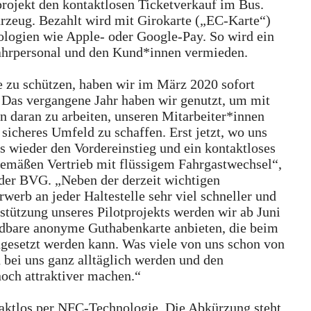
projekt den kontaktlosen Ticketverkauf im Bus.
rzeug. Bezahlt wird mit Girokarte („EC-Karte“)
logien wie Apple- oder Google-Pay. So wird ein
ahrpersonal und den Kund*innen vermieden.
 zu schützen, haben wir im März 2020 sofort
. Das vergangene Jahr haben wir genutzt, um mit
 daran zu arbeiten, unseren Mitarbeiter*innen
sicheres Umfeld zu schaffen. Erst jetzt, wo uns
s wieder den Vordereinstieg und ein kontaktloses
gemäßen Vertrieb mit flüssigem Fahrgastwechsel“,
der BVG. „Neben der derzeit wichtigen
werb an jeder Haltestelle sehr viel schneller und
stützung unseres Pilotprojekts werden wir ab Juni
adbare anonyme Guthabenkarte anbieten, die beim
ngesetzt werden kann. Was viele von uns schon von
 bei uns ganz alltäglich werden und den
noch attraktiver machen.“
aktlos per NFC-Technologie. Die Abkürzung steht