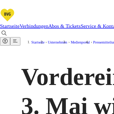
Startseite
Verbindungen
Abos & Tickets
Service & Kont
Startseite
Unternehmen
Medienportal
Pressemitteil
Vorderei
3. Mai w