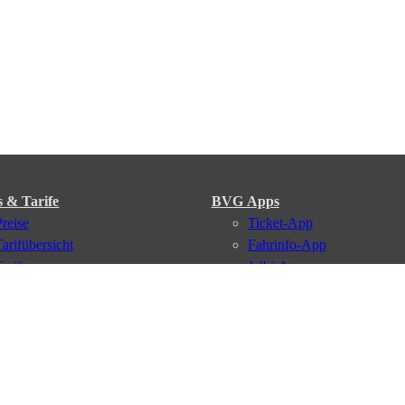
s & Tarife
BVG Apps
Preise
Ticket-App
Tarifübersicht
Fahrinfo-App
Tarifzonen
Jelbi-App
Kaufoptionen
BVG Muva-App
VBB-Tarif
BVG-Guthabenkarte
BVG Websites
#nachgefragt