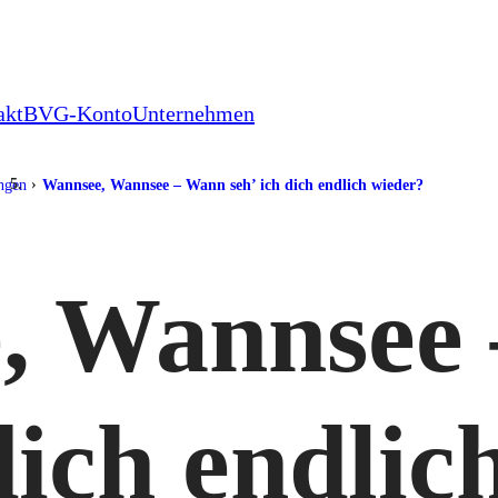
akt
BVG-Konto
Unternehmen
ungen
Wannsee, Wannsee – Wann seh’ ich dich endlich wieder?
, Wannsee
 dich endlic