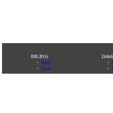
DIE BVG
Ticket
News
Presse
Vorstand
Karriere
Kontakt
Meine BVG
Satzung der BVG
Compliance
Abo