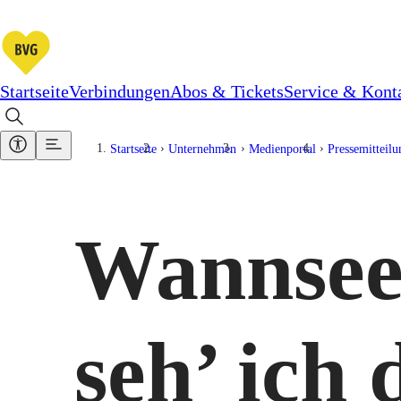
Startseite
Verbindungen
Abos & Tickets
Service & Kont
Startseite
Unternehmen
Medienportal
Pressemitteil
Wannsee
seh’ ich