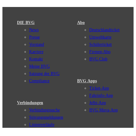
DIE BVG
Abo
News
Deutschlandticket
Presse
Umweltkarte
Vorstand
Schülerticket
Karriere
Firmen-Abo
Kontakt
BVG Club
Meine BVG
Satzung der BVG
Compliance
BVG Apps
Ticket-App
Fahrinfo-App
Verbindungen
Jelbi-App
Verbindungssuche
BVG Muva-App
Störungsmeldungen
Linienverläufe
Haltestellen
BVG Websites