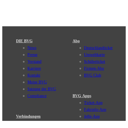
DIE BVG
Abo
News
Deutschlandticket
Presse
Umweltkarte
Vorstand
Schülerticket
Karriere
Firmen-Abo
Kontakt
BVG Club
Meine BVG
Satzung der BVG
Compliance
BVG Apps
Ticket-App
Fahrinfo-App
Verbindungen
Jelbi-App
Verbindungssuche
BVG Muva-App