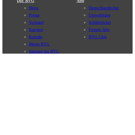
DIE BVG
Abo
News
Deutschlandticket
Presse
Umweltkarte
Vorstand
Schülerticket
Karriere
Firmen-Abo
Kontakt
BVG Club
Meine BVG
Satzung der BVG
Compliance
BVG Apps
Ticket-App
Fahrinfo-App
Verbindungen
Jelbi-App
Verbindungssuche
BVG Muva-App
Störungsmeldungen
Linienverläufe
Haltestellen
BVG Websites
Touristen Infos
#nachgefragt