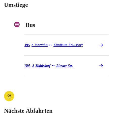
Umstiege
Bus
Bus 195
195
S Marzahn
Klinikum Kaulsdorf
◄
►
Bus N95
N95
S Mahlsdorf
Riesaer Str.
◄
►
Nächste Abfahrten