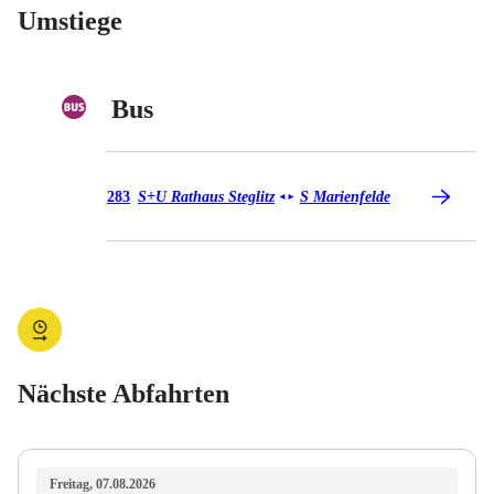
Umstiege
Bus
Bus 283
283
S+U Rathaus Steglitz
S Marienfelde
◄
►
Nächste Abfahrten
Freitag, 07.08.2026