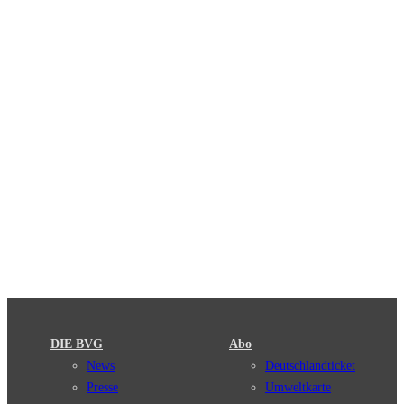
DIE BVG
Abo
News
Deutschlandticket
Presse
Umweltkarte