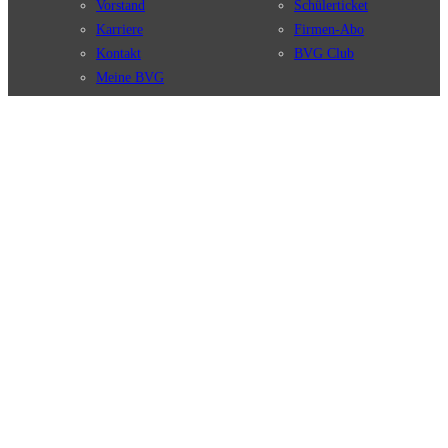
Vorstand
Schülerticket
Karriere
Firmen-Abo
Kontakt
BVG Club
Meine BVG
Satzung der BVG
Compliance
BVG Apps
Ticket-App
Fahrinfo-App
Verbindungen
Jelbi-App
Verbindungssuche
BVG Muva-App
Störungsmeldungen
Linienverläufe
Haltestellen
BVG Websites
Touristen Infos
#nachgefragt
Tickets & Tarife
BVG Services
Preise
Leichte Sprache
Tarifübersicht
Gebärdensprache