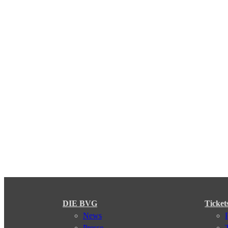
DIE BVG
Ticket
News
Presse