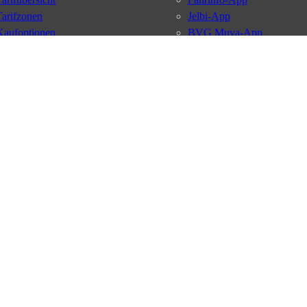
Tarifzonen
Jelbi-App
Kaufoptionen
BVG Muva-App
VBB-Tarif
BVG-Guthabenkarte
BVG Websites
#nachgefragt
Deutschlandticket
Umweltkarte
BVG Services
Schülerticket
Leichte Sprache
Firmen-Abo
Gebärdensprache
BVG Club
Social Media
Newsletter
Datenschutz
AGB
Nutzungsordnung
Fahrgastrechte
Kundengaran