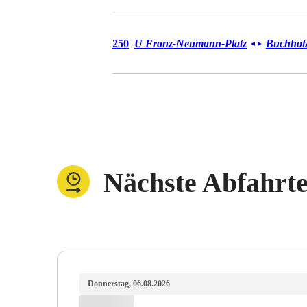
Bus 250
250
U Franz-Neumann-Platz
Buchholz
◄
►
Nächste Abfahrt
Donnerstag, 06.08.2026