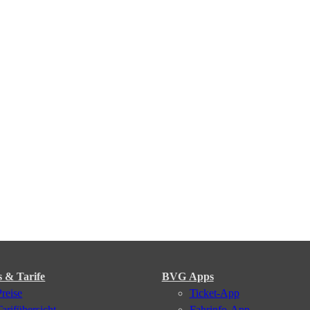
s & Tarife
BVG Apps
Preise
Ticket-App
Tarifübersicht
Fahrinfo-App