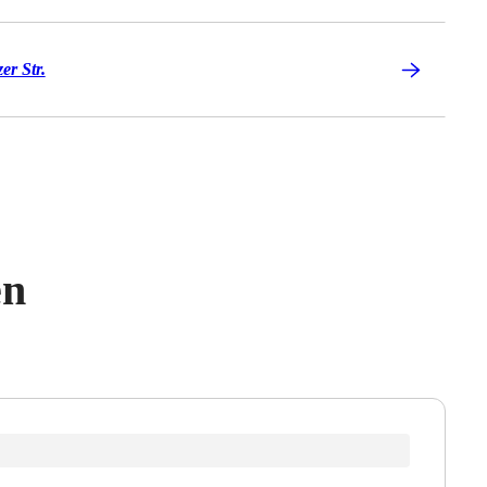
er Str.
en