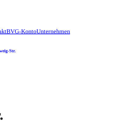
akt
BVG-Konto
Unternehmen
eig-Str.
.