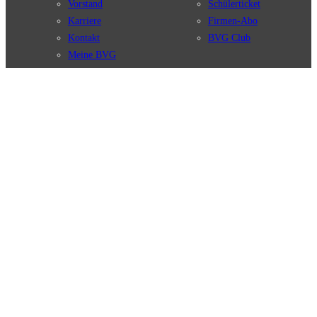
Vorstand
Schülerticket
Karriere
Firmen-Abo
Kontakt
BVG Club
Meine BVG
Satzung der BVG
Compliance
BVG Apps
Ticket-App
Fahrinfo-App
Verbindungen
Jelbi-App
Verbindungssuche
BVG Muva-App
Störungsmeldungen
Linienverläufe
Haltestellen
BVG Websites
Touristen Infos
#nachgefragt
Tickets & Tarife
BVG Services
Preise
Leichte Sprache
Tarifübersicht
Gebärdensprache