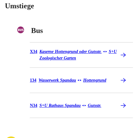
Umstiege
Bus
Bus X34
X34
Kaserne Hottengrund oder Gutsstr.
S+U
◄
►
Zoologischer Garten
Bus 134
134
Wasserwerk Spandau
Hottengrund
◄
►
Bus N34
N34
S+U Rathaus Spandau
Gutsstr.
◄
►