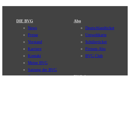
DIE BVG
Abo
News
Deutschlandticket
Presse
Umweltkarte
Vorstand
Schülerticket
Karriere
Firmen-Abo
Kontakt
BVG Club
Meine BVG
Satzung der BVG
Compliance
BVG Apps
Ticket-App
Fahrinfo-App
Verbindungen
Jelbi-App
Verbindungssuche
BVG Muva-App
Störungsmeldungen
Linienverläufe
Haltestellen
BVG Websites