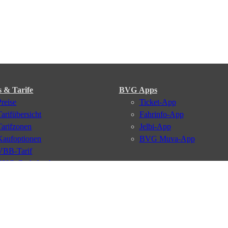
s & Tarife
BVG Apps
Preise
Ticket-App
Tarifübersicht
Fahrinfo-App
Tarifzonen
Jelbi-App
Kaufoptionen
BVG Muva-App
VBB-Tarif
BVG-Guthabenkarte
BVG Websites
#nachgefragt
Deutschlandticket
Umweltkarte
BVG Services