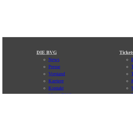
DIE BVG
Ticket
News
Presse
Vorstand
Karriere
Kontakt
Meine BVG
Satzung der BVG
Compliance
Abo
Verbindungen