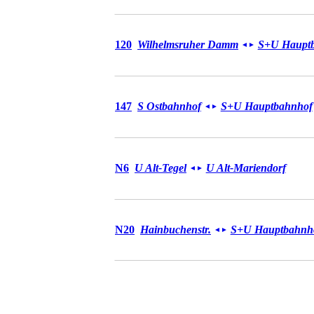
Bus 120
120
Wilhelmsruher Damm
S+U Haupt
◄
►
Bus 147
147
S Ostbahnhof
S+U Hauptbahnhof
◄
►
Bus N6
N6
U Alt-Tegel
U Alt-Mariendorf
◄
►
Bus N20
N20
Hainbuchenstr.
S+U Hauptbahnh
◄
►